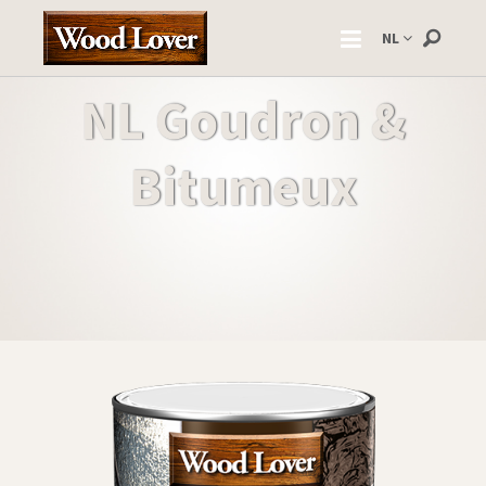
NL
NL Goudron &
Bitumeux
ZWARTE TEER