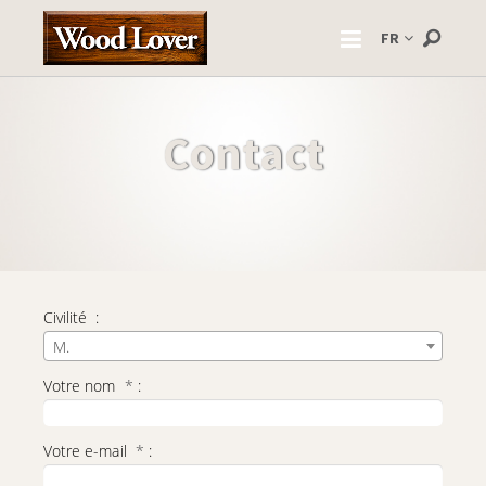
FR
Contact
Civilité
:
M.
Votre nom
*
:
Votre e-mail
*
: