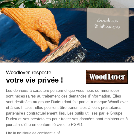
Woodlover respecte
votre vie privée !
Les données à caractère personnel que vous nous communiquez
sont nécessaires au traitement des demandes d'information. Elles
sont destinées au groupe Durieu dont fait partie la marque WoodLover
et à ses filiales, elles pourront être transmises à leurs prestataires,
partenaires contractuellement liés. Les outils utilisés par le Groupe
© WOOD LOVER 2022 -
Groupe DURIEU
l Site réalisé
Durieu et ses prestataires pour traiter ses données sont maintenues à
jour afin d’être en conformité avec le RGPD.
par
Adfields
Lire la politique de confidentialité