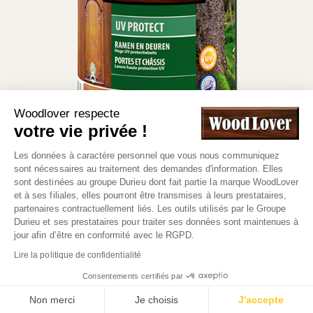
Woodlover respecte
votre vie privée !
Les données à caractère personnel que vous nous communiquez
sont nécessaires au traitement des demandes d'information. Elles
sont destinées au groupe Durieu dont fait partie la marque WoodLover
et à ses filiales, elles pourront être transmises à leurs prestataires,
partenaires contractuellement liés. Les outils utilisés par le Groupe
© WOOD LOVER 2022 -
Groupe DURIEU
l Site réalisé
Durieu et ses prestataires pour traiter ses données sont maintenues à
jour afin d’être en conformité avec le RGPD.
par
Adfields
Lire la politique de confidentialité
Accueil
|
News
|
Plan de site
|
Mentions légales
|
Cookies
Consentements certifiés par
et vie privée
Non merci
Je choisis
J'accepte