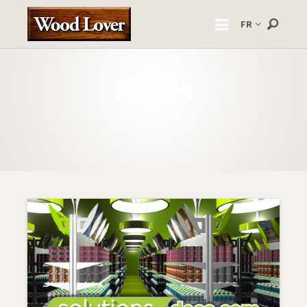
FR
News