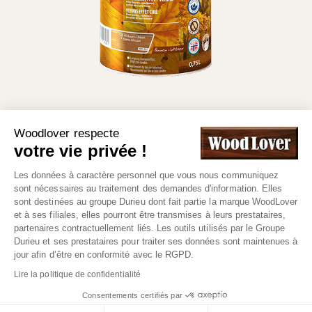
Woodlover respecte
votre vie privée !
Produit précédent
Produit suivant
Les données à caractère personnel que vous nous communiquez
sont nécessaires au traitement des demandes d'information. Elles
sont destinées au groupe Durieu dont fait partie la marque WoodLover
et à ses filiales, elles pourront être transmises à leurs prestataires,
partenaires contractuellement liés. Les outils utilisés par le Groupe
© WOOD LOVER 2022 -
Groupe DURIEU
l Site réalisé
Durieu et ses prestataires pour traiter ses données sont maintenues à
jour afin d’être en conformité avec le RGPD.
par
Adfields
Lire la politique de confidentialité
Accueil
|
News
|
Plan de site
|
Mentions légales
|
Cookies
Consentements certifiés par
et vie privée