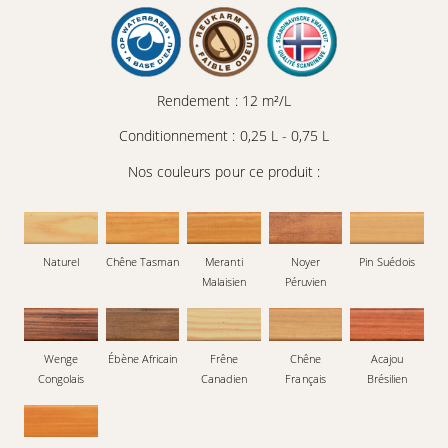
Rendement : 12 m²/L
Conditionnement : 0,25 L - 0,75 L
Nos couleurs pour ce produit :
Naturel
Chêne Tasman
Meranti
Noyer
Pin Suédois
Malaisien
Péruvien
Wenge
Ébène Africain
Frêne
Chêne
Acajou
Congolais
Canadien
Français
Brésilien